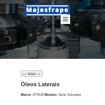
Select Language
<< Voltar <<
Óleos Laterais
Marca:
STRUB
Modelo:
Série Vulcoway