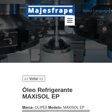
Select Language
<< Voltar <<
Óleo Refrigerante
MAXISOL EP
Marca:
OLIPES
Modelo:
MAXISOL EP