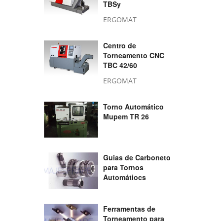
TBSy
ERGOMAT
Centro de
Torneamento CNC
TBC 42/60
ERGOMAT
Torno Automático
Mupem TR 26
Guias de Carboneto
para Tornos
Automátiocs
Ferramentas de
Torneamento para