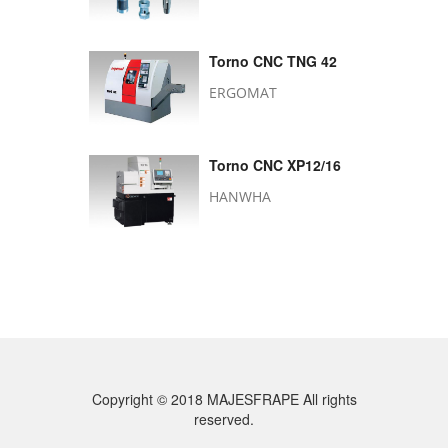
Torno CNC TNG 42
ERGOMAT
Torno CNC XP12/16
HANWHA
Copyright © 2018 MAJESFRAPE All rights
reserved.