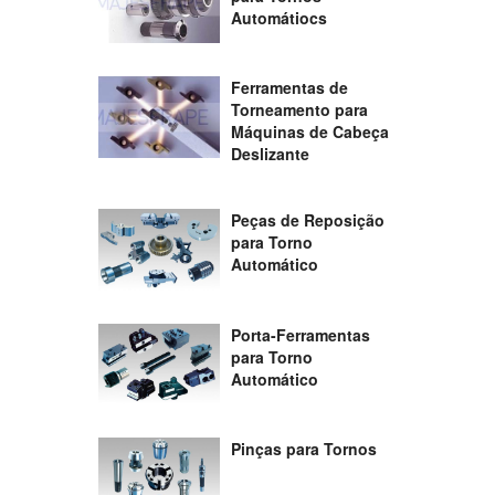
Automátiocs
Ferramentas de
Torneamento para
Máquinas de Cabeça
Deslizante
Peças de Reposição
para Torno
Automático
Porta-Ferramentas
para Torno
Automático
Pinças para Tornos