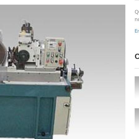
Q
n
En
O