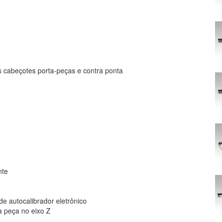
s cabeçotes porta-peças e contra ponta
nte
e autocalibrador eletrônico
a peça no eixo Z