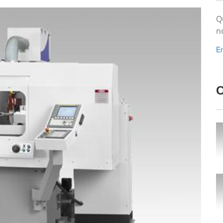
Q
n
En
O