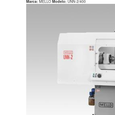
Marca:
MELLO
Modelo:
UNN-2/400