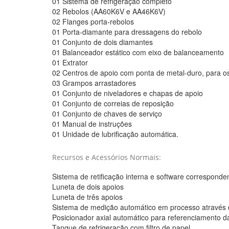
01 Sistema de refrigeração completo
02 Rebolos (AA60K6V e AA46K6V)
02 Flanges porta-rebolos
01 Porta-diamante para dressagens do rebolo
01 Conjunto de dois diamantes
01 Balanceador estático com eixo de balanceamento
01 Extrator
02 Centros de apoio com ponta de metal-duro, para o
03 Grampos arrastadores
01 Conjunto de niveladores e chapas de apoio
01 Conjunto de correias de reposição
01 Conjunto de chaves de serviço
01 Manual de instruções
01 Unidade de lubrificação automática.
Recursos e Acessórios Normais:
Sistema de retificação interna e software corresponde
Luneta de dois apoios
Luneta de três apoios
Sistema de medição automático em processo através d
Posicionador axial automático para referenciamento d
Tanque de refrigeração com filtro de papel